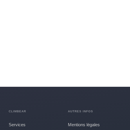
Le détail de besoin
simplifié
Explique moi ton projet pas à pas et le
formulaire s'adaptera en fonction de tes
réponses. Bien plus efficace qu'un formulaire
de contact traditionnel, non ?
CLIMBEAR
AUTRES INFOS
Services
Mentions légales